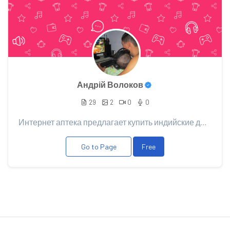
Андрій Волоков
29
2
0
0
Интернет аптека предлагает купить индийские дженерики а также купить Левитра оригинал Bayer для пов...
Go to Page
Free